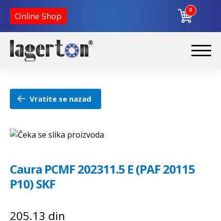
0
Online Shop
Preskoči
Skoči
na
na
Početna
navigaciju
sadržaj
Vratite se nazad
O nama
Kontakt
Caura PCMF 202311.5 E (PAF 20115
P10) SKF
205.13
din