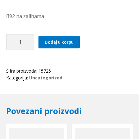
92 na zalihama
Caura
Dodaj u korpu
PCMF
202311.5
E
(PAF
Šifra proizvoda:
15725
20115
Kategorija:
Uncategorized
P10)
SKF
količina
Povezani proizvodi