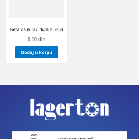
Beta osigurac-dupli 2.5×53
8.28
din
Dodaj u korpu