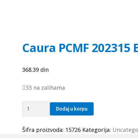
Caura PCMF 202315 E
368.39
din
33 na zalihama
Caura
Dodaj u korpu
PCMF
202315
Šifra proizvoda:
15726
Kategorija:
Uncatego
E