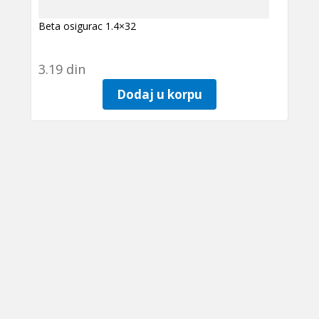
Beta osigurac 1.4×32
3.19
din
Dodaj u korpu