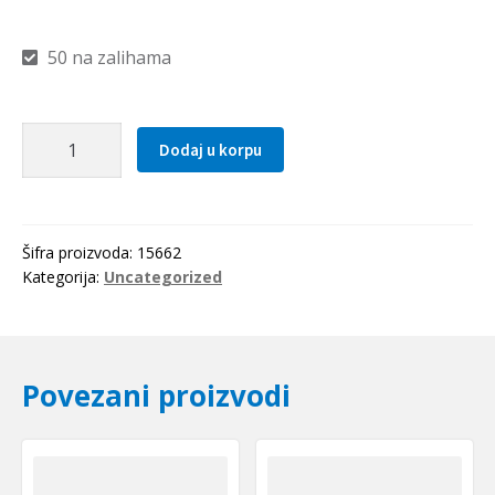
50 na zalihama
Caura
Dodaj u korpu
PCMF
353916
E
(PAF
Šifra proizvoda:
15662
35160
Kategorija:
Uncategorized
P10)
SKF
količina
Povezani proizvodi