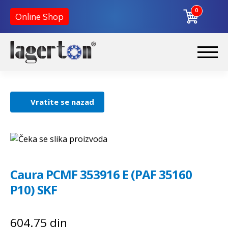
0
Online Shop
Korpa
Preskoči
Skoči
na
na
Početna
navigaciju
sadržaj
Vratite se nazad
O nama
Kontakt
Caura PCMF 353916 E (PAF 35160
P10) SKF
604.75
din