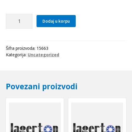
Caura
Dodaj u korpu
PCMF
353926
E
(PAF
Šifra proizvoda:
15663
35260
Kategorija:
Uncategorized
P10)
SKF
količina
Povezani proizvodi