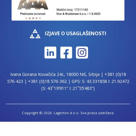
IZJAVE O USAGLAŠENOSTI
Ivana Gorana Kovačića 24c, 18000 Niš, Srbija |
+381 (0)18
576-423
|
+381 (0)18 576-362
| GPS: S: 43.331858 I: 21.92472
(S: 43˚19’911“ I: 21˚55’483“)
Copyright © 2026. Lagerton d.o.o. Sva prava zadržana.