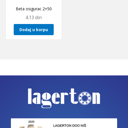
Beta osigurac 2×50
4.13
din
Dodaj u korpu