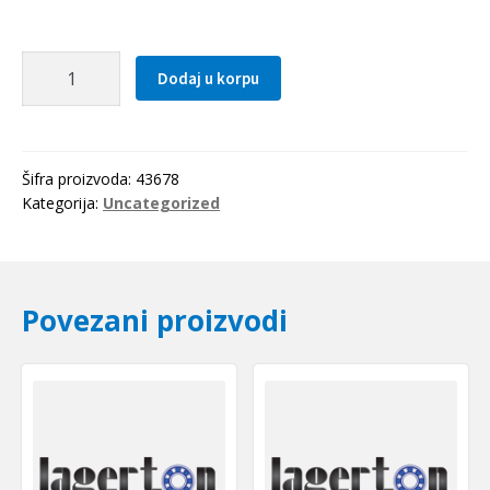
Caura
Dodaj u korpu
PSM
101410
A51
(bronzana)
Šifra proizvoda:
43678
SKF
Kategorija:
Uncategorized
količina
Povezani proizvodi