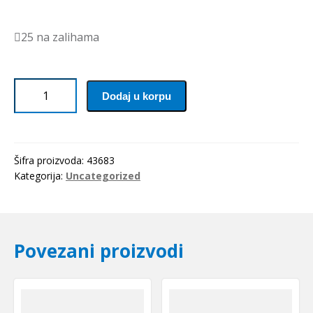
25 na zalihama
Caura
Dodaj u korpu
PSM
121612
A51
(bronzana)
Šifra proizvoda:
43683
SKF
Kategorija:
Uncategorized
količina
Povezani proizvodi