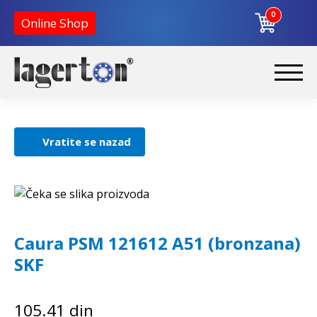
0
Online Shop
Korpa
Preskoči
Skoči
na
na
Početna
navigaciju
sadržaj
Vratite se nazad
O nama
Kontakt
Caura PSM 121612 A51 (bronzana)
SKF
105.41
din