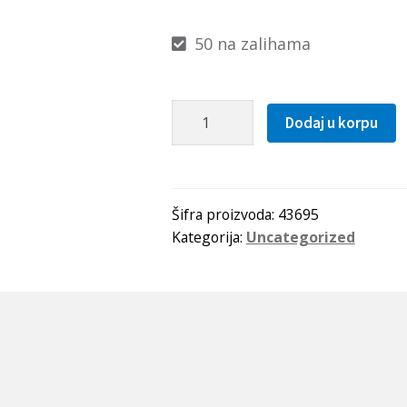
50 na zalihama
Caura
Dodaj u korpu
PSM
152216
A51
(bronzana)
Šifra proizvoda:
43695
Kategorija:
Uncategorized
SKF
količina