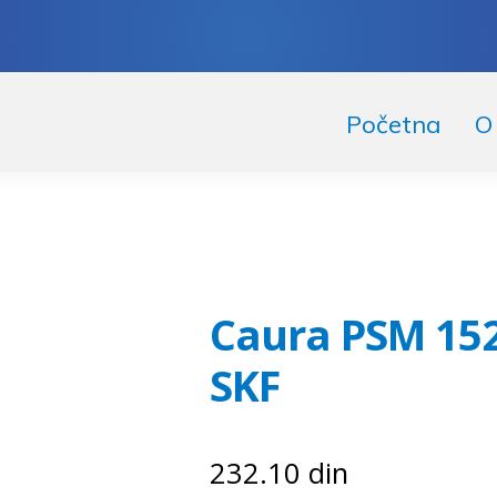
skoči
či
Početna
O
igaciju
ržaj
Caura PSM 152
SKF
232.10
din