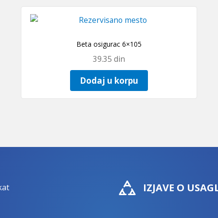
Beta osigurac 6×105
39.35
din
Dodaj u korpu
IZJAVE O USAG