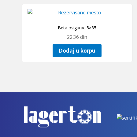
Beta osigurac 5×85
22.36
din
Dodaj u korpu