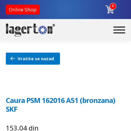
0
Online Shop
Preskoči
Skoči
na
na
Početna
navigaciju
sadržaj
Vratite se nazad
O nama
Kontakt
Caura PSM 162016 A51 (bronzana)
SKF
153.04
din