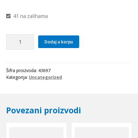
41 na zalihama
Caura
Dodaj u korpu
PSM
162016
A51
(bronzana)
Šifra proizvoda:
43697
SKF
Kategorija:
Uncategorized
količina
Povezani proizvodi