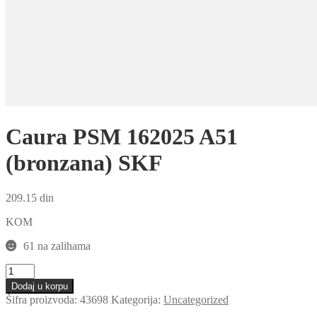
Caura PSM 162025 A51
(bronzana) SKF
209.15
din
KOM
61 na zalihama
Caura
PSM
Dodaj u korpu
162025
Šifra proizvoda:
43698
Kategorija:
Uncategorized
A51