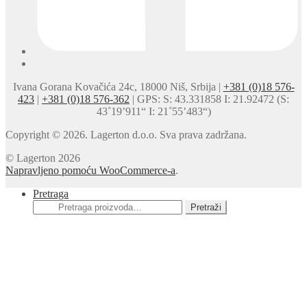
Ivana Gorana Kovačića 24c, 18000 Niš, Srbija |
+381 (0)18 576-
423
|
+381 (0)18 576-362
| GPS: S: 43.331858 I: 21.92472 (S:
43˚19’911“ I: 21˚55’483“)
Copyright © 2026. Lagerton d.o.o. Sva prava zadržana.
© Lagerton 2026
Napravljeno pomoću WooCommerce-a
.
Pretraga
Pretraga
Pretraži
za: