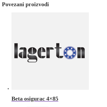
(bronzana)
Povezani proizvodi
SKF
količina
Beta osigurac 4×85