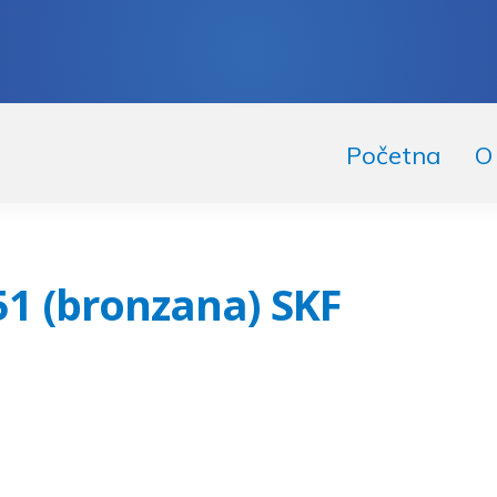
skoči
či
Početna
O
igaciju
ržaj
1 (bronzana) SKF