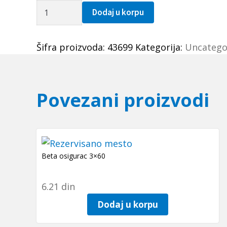
Caura
Dodaj u korpu
PSM
162216
Šifra proizvoda:
43699
Kategorija:
Uncatego
A51
(bronzana)
SKF
količina
Povezani proizvodi
Beta osigurac 3×60
6.21
din
Dodaj u korpu