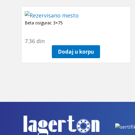
Beta osigurac 3×75
7.36
din
Dodaj u korpu