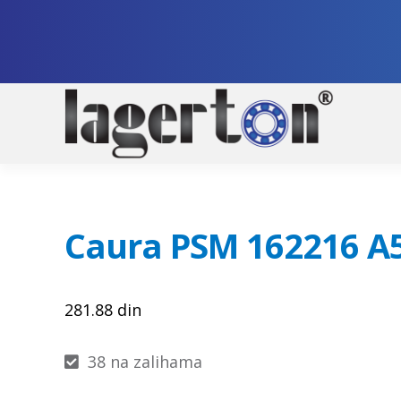
Pre
Sko
na
na
nav
sad
Caura PSM 162216 A5
281.88
din
38 na zalihama