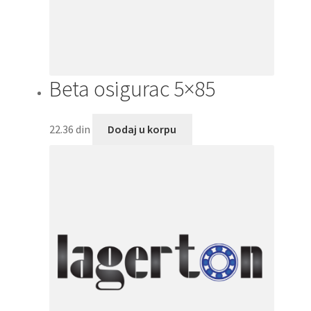
Beta osigurac 5×85
22.36
din
Dodaj u korpu