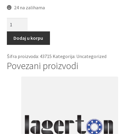
24 na zalihama
Caura
PSM
202840
Dodaj u korpu
A51
(bronzana)
Šifra proizvoda:
43715
Kategorija:
Uncategorized
SKF
Povezani proizvodi
količina