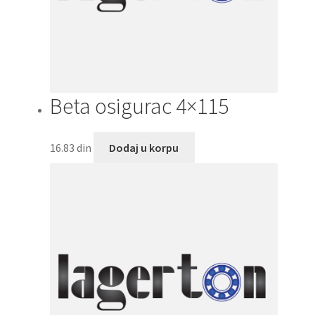
Beta osigurac 4×115
16.83
din
Dodaj u korpu