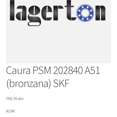
Caura PSM 202840 A51
(bronzana) SKF
706.76
din
KOM