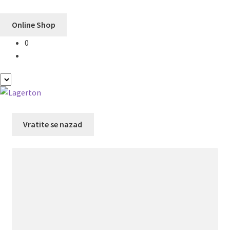
Online Shop
0
Preskoči
Skoči
na
na
navigaciju
sadržaj
Vratite se nazad