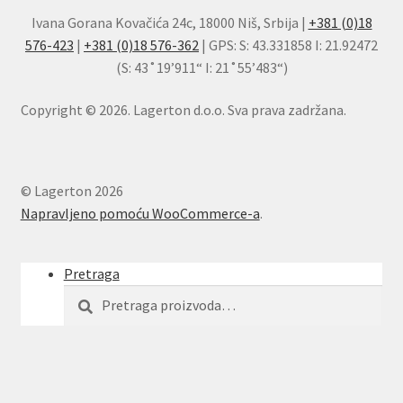
Ivana Gorana Kovačića 24c, 18000 Niš, Srbija |
+381 (0)18
576-423
|
+381 (0)18 576-362
| GPS: S: 43.331858 I: 21.92472
(S: 43˚19’911“ I: 21˚55’483“)
Copyright © 2026. Lagerton d.o.o. Sva prava zadržana.
© Lagerton 2026
Napravljeno pomoću WooCommerce-a
.
Pretraga
Pretraga
Pretraži
za: