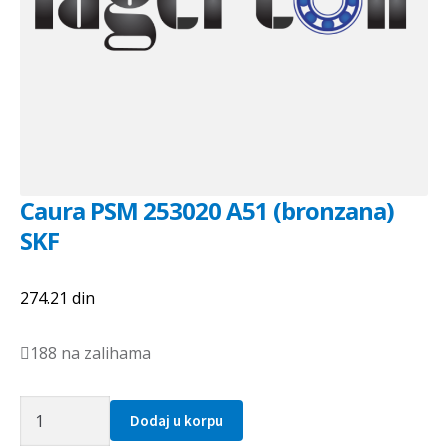
Caura PSM 253020 A51 (bronzana)
SKF
274.21
din
188 na zalihama
Caura
Dodaj u korpu
PSM