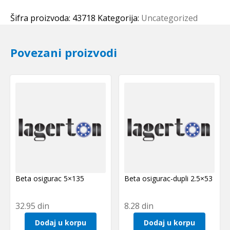
253020
A51
Šifra proizvoda:
43718
Kategorija:
Uncategorized
(bronzana)
SKF
Povezani proizvodi
količina
Beta osigurac 5×135
Beta osigurac-dupli 2.5×53
32.95
din
8.28
din
Dodaj u korpu
Dodaj u korpu