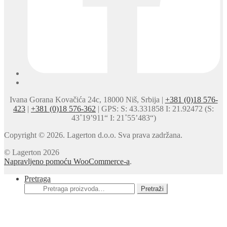
Ivana Gorana Kovačića 24c, 18000 Niš, Srbija |
+381 (0)18 576-
423
|
+381 (0)18 576-362
| GPS: S: 43.331858 I: 21.92472 (S:
43˚19’911“ I: 21˚55’483“)
Copyright © 2026. Lagerton d.o.o. Sva prava zadržana.
© Lagerton 2026
Napravljeno pomoću WooCommerce-a
.
Pretraga
Pretraga
Pretraži
za: