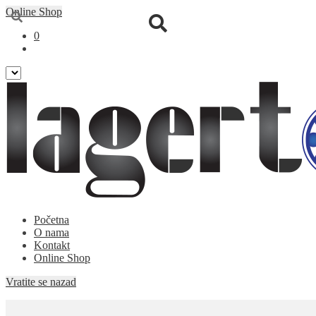
Online Shop
0
Preskoči
Skoči
Početna
na
na
O nama
navigaciju
sadržaj
Kontakt
Online Shop
Vratite se nazad