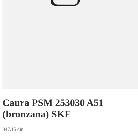
Caura PSM 253030 A51
(bronzana) SKF
347.15
din