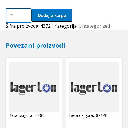
Caura
Dodaj u korpu
PSM
253220
Šifra proizvoda:
43721
Kategorija:
Uncategorized
A51
(bronzana)
Povezani proizvodi
SKF
količina
Beta osigurac 3×80
Beta osigurac 8×140