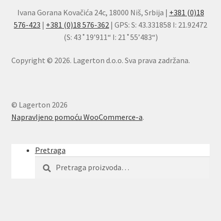
Ivana Gorana Kovačića 24c, 18000 Niš, Srbija |
+381 (0)18
576-423
|
+381 (0)18 576-362
| GPS: S: 43.331858 I: 21.92472
(S: 43˚19’911“ I: 21˚55’483“)
Copyright © 2026. Lagerton d.o.o. Sva prava zadržana.
© Lagerton 2026
Napravljeno pomoću WooCommerce-a
.
Pretraga
Pretraga
Pretraži
za: