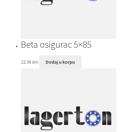
Beta osigurac 5×85
22.36
din
Dodaj u korpu