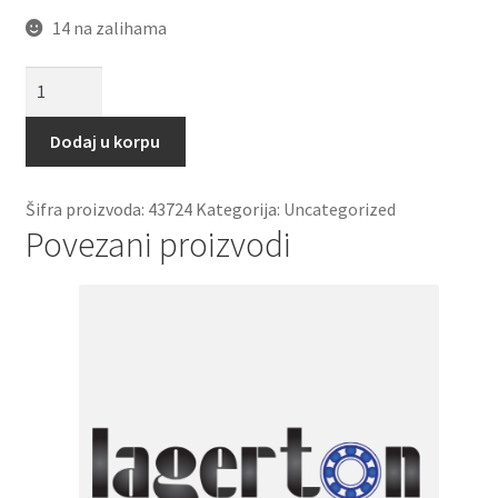
14 na zalihama
Caura
PSM
253525
Dodaj u korpu
A51
(bronzana)
Šifra proizvoda:
43724
Kategorija:
Uncategorized
SKF
Povezani proizvodi
količina