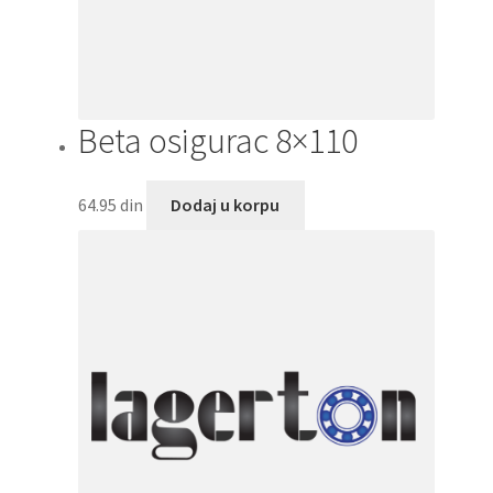
Beta osigurac 8×110
64.95
din
Dodaj u korpu