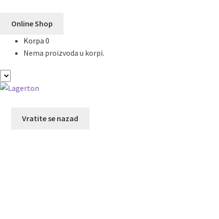
Online Shop
Korpa
0
Nema proizvoda u korpi.
Preskoči
Skoči
na
na
navigaciju
sadržaj
Vratite se nazad