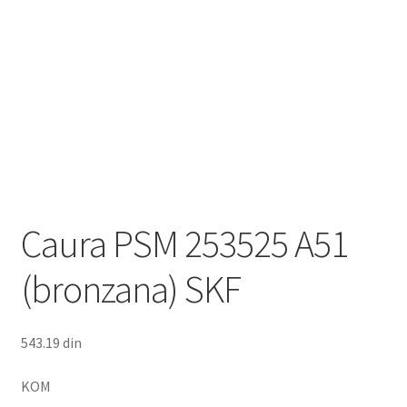
Caura PSM 253525 A51
(bronzana) SKF
543.19
din
KOM