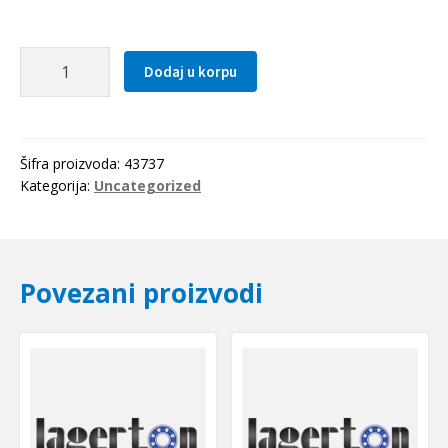
Caura
Dodaj u korpu
PSM
405040
A51
(bronzana)
Šifra proizvoda:
43737
SKF
Kategorija:
Uncategorized
količina
Povezani proizvodi