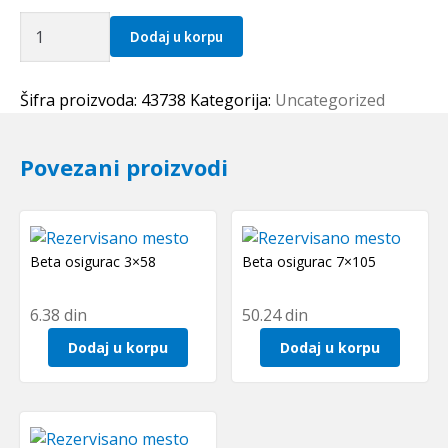
Caura
Dodaj u korpu
PSM
405050
A51
Šifra proizvoda:
43738
Kategorija:
Uncategorized
(bronzana)
SKF
Povezani proizvodi
količina
Beta osigurac 3×58
Beta osigurac 7×105
6.38
din
50.24
din
Dodaj u korpu
Dodaj u korpu