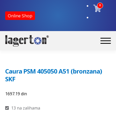
0
Online Shop
Preskoči
Skoči
na
na
Početna
navigaciju
sadržaj
Caura PSM 405050 A51 (bronzana)
O nama
SKF
Kontakt
1697.19
din
13 na zalihama