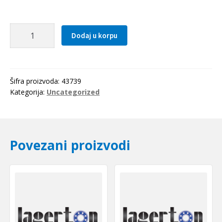
Caura
Dodaj u korpu
PSM
405060
A51
(bronzana)
Šifra proizvoda:
43739
SKF
Kategorija:
Uncategorized
količina
Povezani proizvodi