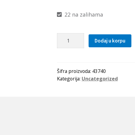
22 na zalihama
Caura
Dodaj u korpu
PSM
455545
A51
(bronzana)
Šifra proizvoda:
43740
Kategorija:
Uncategorized
SKF
količina