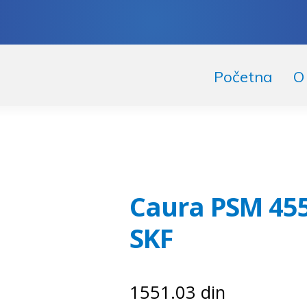
skoči
či
Početna
O
igaciju
ržaj
Caura PSM 455
SKF
1551.03
din