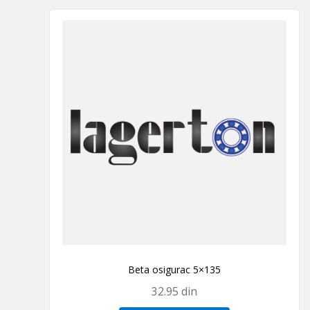
Beta osigurac 5×135
32.95
din