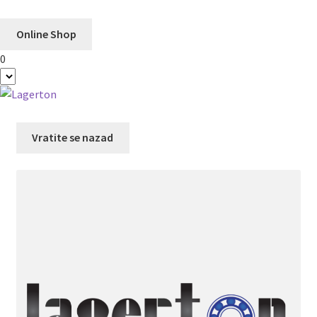
Online Shop
0
Preskoči
Skoči
na
na
navigaciju
sadržaj
Vratite se nazad