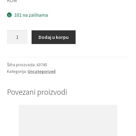
KOM
101 na zalihama
Caura
Dodaj u korpu
PSMF
081208
A51
(bronzana)
Šifra proizvoda:
43745
Kategorija:
Uncategorized
SKF
količina
Povezani proizvodi