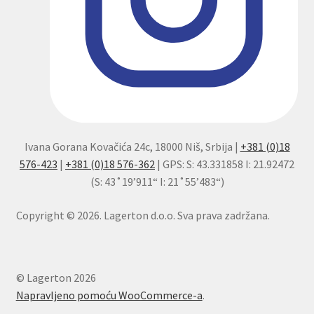
Ivana Gorana Kovačića 24c, 18000 Niš, Srbija |
+381 (0)18
576-423
|
+381 (0)18 576-362
| GPS: S: 43.331858 I: 21.92472
(S: 43˚19’911“ I: 21˚55’483“)
Copyright © 2026. Lagerton d.o.o. Sva prava zadržana.
© Lagerton 2026
Napravljeno pomoću WooCommerce-a
.