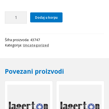
Caura
Dodaj u korpu
PSMF
101608
A51
(bronzana)
Šifra proizvoda:
43747
SKF
Kategorija:
Uncategorized
količina
Povezani proizvodi