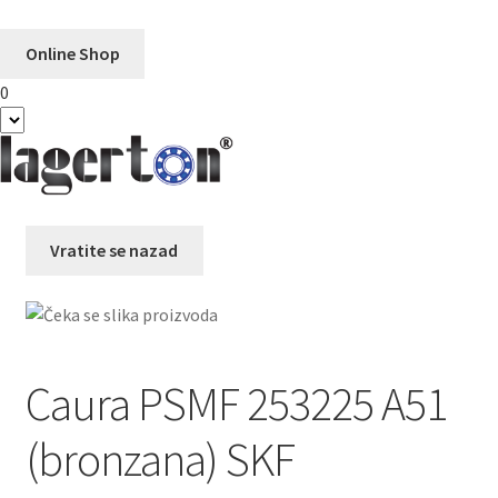
Online Shop
0
Preskoči
Skoči
na
na
navigaciju
sadržaj
Vratite se nazad
Caura PSMF 253225 A51
(bronzana) SKF