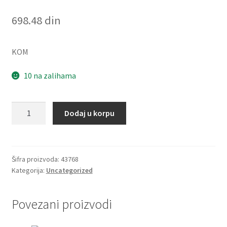
698.48
din
KOM
10 na zalihama
Caura
Dodaj u korpu
PSMF
253225
A51
(bronzana)
Šifra proizvoda:
43768
Kategorija:
Uncategorized
SKF
količina
Povezani proizvodi