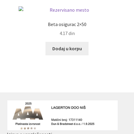
Beta osigurac 2×50
4.17
din
Dodaj u korpu