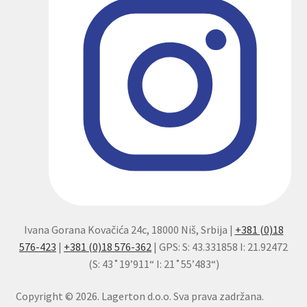
Ivana Gorana Kovačića 24c, 18000 Niš, Srbija |
+381 (0)18
576-423
|
+381 (0)18 576-362
| GPS: S: 43.331858 I: 21.92472
(S: 43˚19’911“ I: 21˚55’483“)
Copyright © 2026. Lagerton d.o.o. Sva prava zadržana.