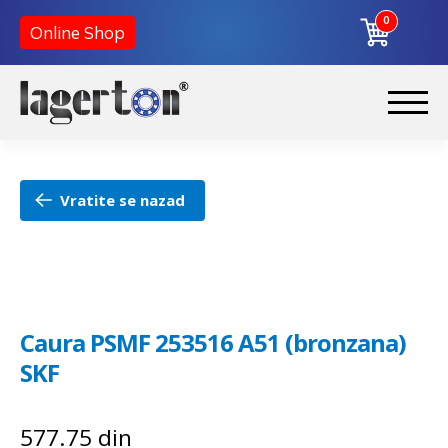
0
Online Shop
Preskoči
Skoči
na
na
Početna
navigaciju
sadržaj
Vratite se nazad
O nama
Kontakt
Caura PSMF 253516 A51 (bronzana)
SKF
577.75
din