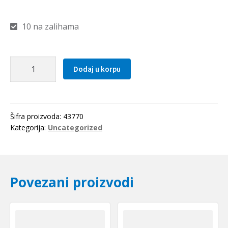
10 na zalihama
Caura
Dodaj u korpu
PSMF
253516
A51
(bronzana)
Šifra proizvoda:
43770
SKF
Kategorija:
Uncategorized
količina
Povezani proizvodi