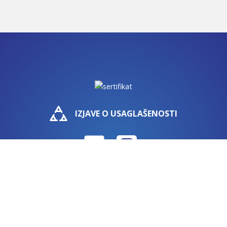
IZJAVE O USAGLAŠENOSTI
Ivana Gorana Kovačića 24c, 18000 Niš, Srbija |
+381 (0)18
576-423
|
+381 (0)18 576-362
| GPS: S: 43.331858 I: 21.92472
(S: 43˚19’911“ I: 21˚55’483“)