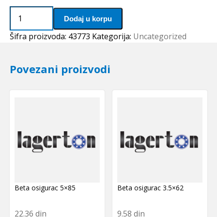
Caura
Dodaj u korpu
PSMF
304020
Šifra proizvoda:
43773
Kategorija:
Uncategorized
A51
(bronzana)
Povezani proizvodi
SKF
količina
Beta osigurac 5×85
Beta osigurac 3.5×62
22.36
din
9.58
din