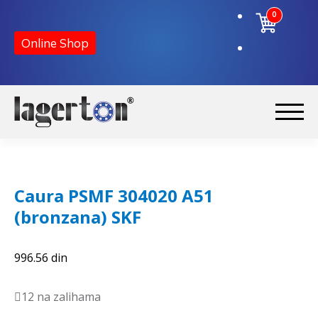
0
Online Shop
Preskoči
Skoči
na
na
Početna
navigaciju
sadržaj
Caura PSMF 304020 A51
O nama
(bronzana) SKF
Kontakt
996.56
din
12 na zalihama