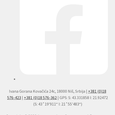
Ivana Gorana Kovačića 24c, 18000 Niš, Srbija |
+381 (0)18
576-423
|
+381 (0)18 576-362
| GPS: S: 43.331858 I: 21.92472
(S: 43˚19’911“ I: 21˚55’483“)