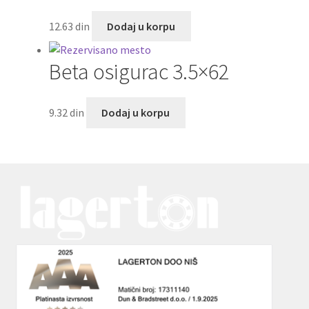
12.63
din
Dodaj u korpu
Beta osigurac 3.5×62
9.32
din
Dodaj u korpu