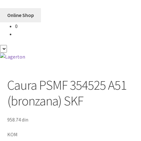
Online Shop
0
Preskoči
Skoči
na
na
navigaciju
sadržaj
Caura PSMF 354525 A51
(bronzana) SKF
958.74
din
KOM