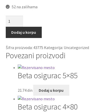
52 na zalihama
Caura
PSMF
354525
Dodaj u korpu
A51
(bronzana)
Šifra proizvoda:
43775
Kategorija:
Uncategorized
SKF
Povezani proizvodi
količina
Beta osigurac 5×85
21.74
din
Dodaj u korpu
Beta osigurac 4×80