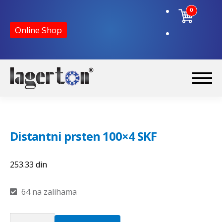
0
Online Shop
Preskoči
Skoči
na
na
Početna
navigaciju
sadržaj
Distantni prsten 100×4 SKF
O nama
253.33
din
Kontakt
64 na zalihama
Distantni