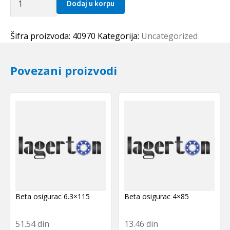
Dodaj u korpu
prsten
100x4
SKF
Šifra proizvoda:
40970
Kategorija:
Uncategorized
količina
Povezani proizvodi
Beta osigurac 6.3×115
Beta osigurac 4×85
51.54
din
13.46
din