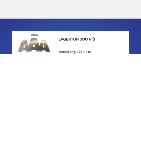
IZJAVE O USAGLAŠENOSTI
Ivana Gorana Kovačića 24c, 18000 Niš, Srbija |
+381 (0)18
576-423
|
+381 (0)18 576-362
| GPS: S: 43.331858 I: 21.92472
(S: 43˚19’911“ I: 21˚55’483“)
Copyright © 2026. Lagerton d.o.o. Sva prava zadržana.