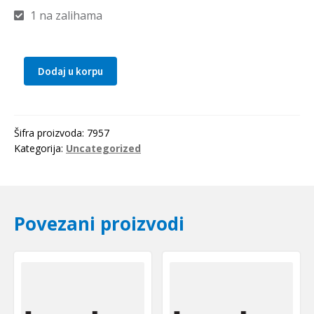
1 na zalihama
Dodaj u korpu
Distantni
prsten
100x9.5
količina
Šifra proizvoda:
7957
Kategorija:
Uncategorized
Povezani proizvodi