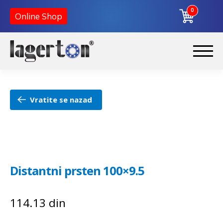
0
Online Shop
Preskoči
Skoči
na
na
Početna
navigaciju
sadržaj
Vratite se nazad
O nama
Kontakt
Distantni prsten 100×9.5
114.13
din