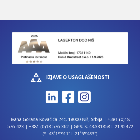
IZJAVE O USAGLAŠENOSTI
Ivana Gorana Kovačića 24c, 18000 Niš, Srbija |
+381 (0)18
576-423
|
+381 (0)18 576-362
| GPS: S: 43.331858 I: 21.92472
(S: 43˚19’911“ I: 21˚55’483“)