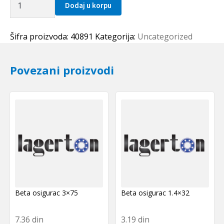
Dodaj u korpu
prsten
110x13
SKF
Šifra proizvoda:
40891
Kategorija:
Uncategorized
količina
Povezani proizvodi
Beta osigurac 3×75
Beta osigurac 1.4×32
7.36
din
3.19
din