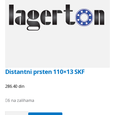
Distantni prsten 110×13 SKF
286.40
din
6 na zalihama
Distantni