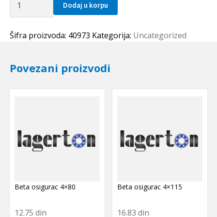
Dodaj u korpu
prsten
120x4
SKF
Šifra proizvoda:
40973
Kategorija:
Uncategorized
količina
Povezani proizvodi
Beta osigurac 4×80
Beta osigurac 4×115
12.75
din
16.83
din