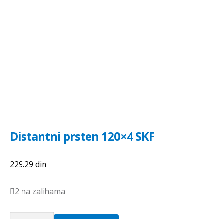
Distantni prsten 120×4 SKF
229.29
din
2 na zalihama
Distantni