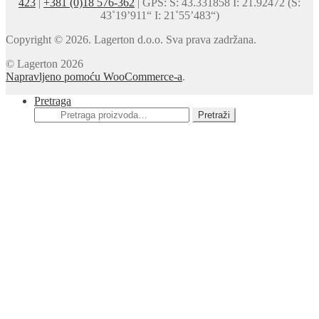
423
|
+381 (0)18 576-362
| GPS: S: 43.331858 I: 21.92472 (S:
43˚19’911“ I: 21˚55’483“)
Copyright © 2026. Lagerton d.o.o. Sva prava zadržana.
© Lagerton 2026
Napravljeno pomoću WooCommerce-a
.
Pretraga
Pretraga
Pretraži
za: