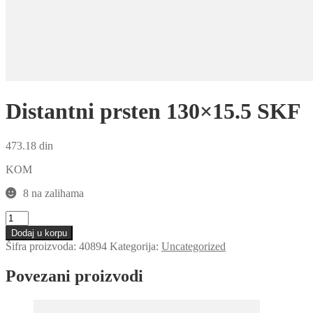
Distantni prsten 130×15.5 SKF
473.18
din
KOM
8 na zalihama
Distantni
prsten
Dodaj u korpu
130x15.5
Šifra proizvoda:
40894
Kategorija:
Uncategorized
SKF
količina
Povezani proizvodi