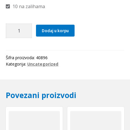
10 na zalihama
Distantni
Dodaj u korpu
prsten
130x5
SKF
količina
Šifra proizvoda:
40896
Kategorija:
Uncategorized
Povezani proizvodi