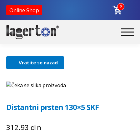
0
Online Shop
Korpa
Preskoči
Skoči
na
na
Početna
navigaciju
sadržaj
Vratite se nazad
O nama
Kontakt
Distantni prsten 130×5 SKF
312.93
din