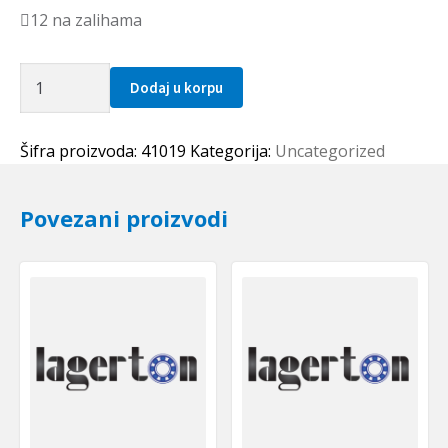
12 na zalihama
Distantni
Dodaj u korpu
prsten
160x10
SKF
Šifra proizvoda:
41019
Kategorija:
Uncategorized
količina
Povezani proizvodi