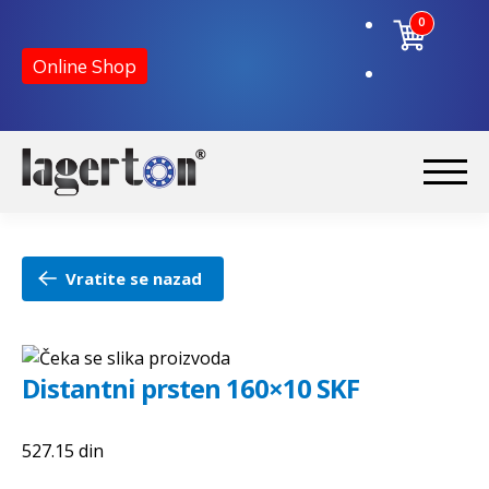
0
Online Shop
Preskoči
Skoči
na
na
Početna
navigaciju
sadržaj
Vratite se nazad
O nama
Kontakt
Distantni prsten 160×10 SKF
527.15
din