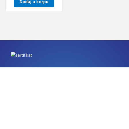
Dodaj u korpu
IZJAVE O USAGLAŠENOSTI
Ivana Gorana Kovačića 24c, 18000 Niš, Srbija |
+381 (0)18
576-423
|
+381 (0)18 576-362
| GPS: S: 43.331858 I: 21.92472
(S: 43˚19’911“ I: 21˚55’483“)