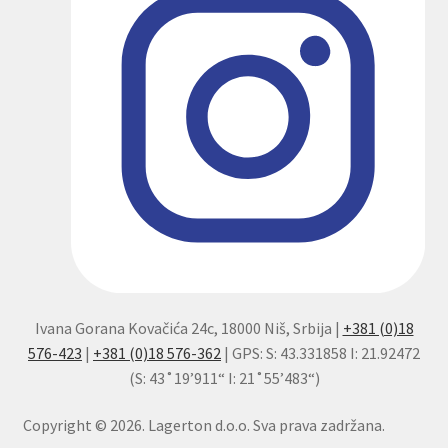
Ivana Gorana Kovačića 24c, 18000 Niš, Srbija |
+381 (0)18
576-423
|
+381 (0)18 576-362
| GPS: S: 43.331858 I: 21.92472
(S: 43˚19’911“ I: 21˚55’483“)
Copyright © 2026. Lagerton d.o.o. Sva prava zadržana.