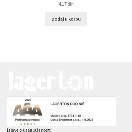
4.17
din
Dodaj u korpu
Izjave o usaglašenosti