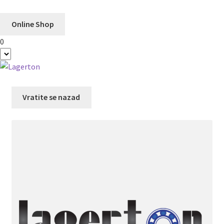
Online Shop
0
Preskoči
Skoči
na
na
navigaciju
sadržaj
Vratite se nazad