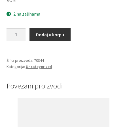
KOM
2 na zalihama
Distantni
Dodaj u korpu
prsten
160x14
(2
komada)
Šifra proizvoda:
70844
Kategorija:
Uncategorized
NSK
količina
Povezani proizvodi