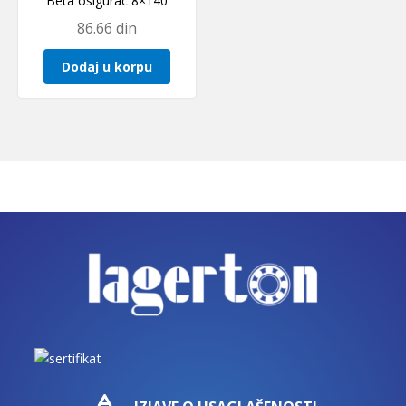
Beta osigurac 8×140
86.66
din
Dodaj u korpu