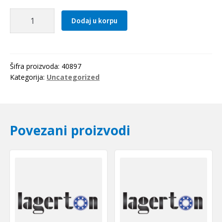
Distantni
Dodaj u korpu
prsten
160x17.5
SKF
količina
Šifra proizvoda:
40897
Kategorija:
Uncategorized
Povezani proizvodi