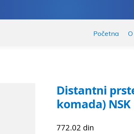
skoči
či
Početna
O
igaciju
ržaj
Distantni prst
komada) NSK
772.02
din