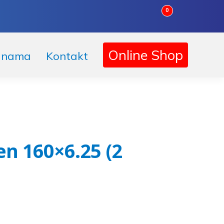
0
Korpa
Online Shop
 nama
Kontakt
en 160×6.25 (2