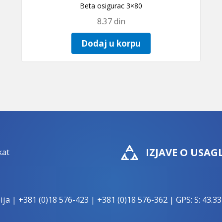
Beta osigurac 3×80
8.37
din
Dodaj u korpu
IZJAVE O USAG
ija |
+381 (0)18 576-423
|
+381 (0)18 576-362
| GPS: S: 43.33