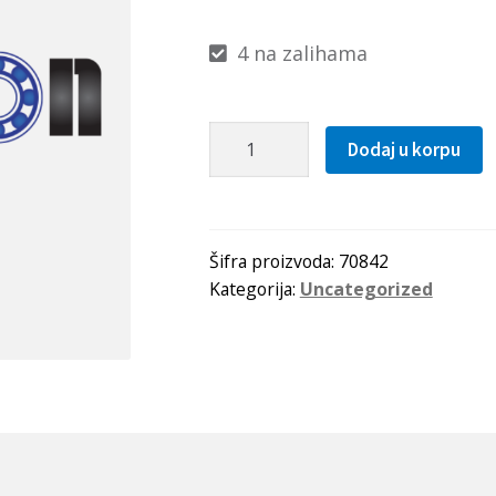
4 na zalihama
Distantni
Dodaj u korpu
prsten
160x6.25
(2
komada)
Šifra proizvoda:
70842
Kategorija:
Uncategorized
NSK
količina