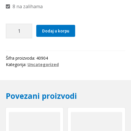
8 na zalihama
Distantni
Dodaj u korpu
prsten
170x14.5
SKF
količina
Šifra proizvoda:
40904
Kategorija:
Uncategorized
Povezani proizvodi