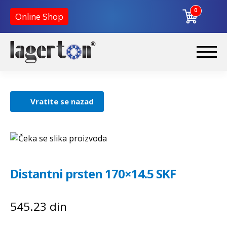
0
Online Shop
Korpa
Preskoči
Skoči
na
na
Početna
navigaciju
sadržaj
Vratite se nazad
O nama
Kontakt
Distantni prsten 170×14.5 SKF
545.23
din