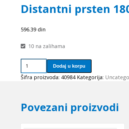
Distantni prsten 18
596.39
din
10 na zalihama
Distantni
Dodaj u korpu
prsten
Šifra proizvoda:
40984
Kategorija:
Uncatego
180x12
SKF
količina
Povezani proizvodi