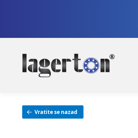
Pre
Sko
na
na
nav
sad
Vratite se nazad