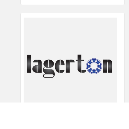
Beta osigurac 6×105