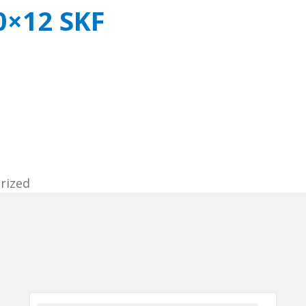
0×12 SKF
rized