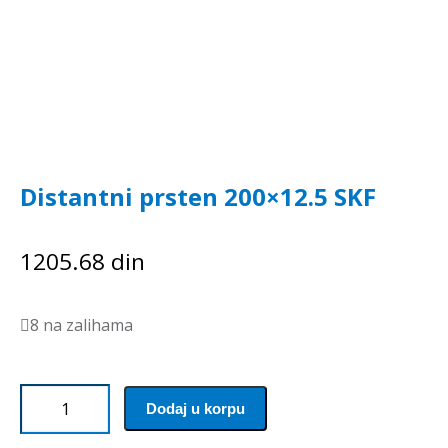
Distantni prsten 200×12.5 SKF
1205.68
din
8 na zalihama
Distantni
Dodaj u korpu
prsten
200x12.5