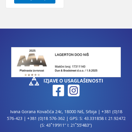
IZJAVE O USAGLAŠENOSTI
Ivana Gorana Kovačića 24c, 18000 Niš, Srbija |
+381 (0)18
576-423
|
+381 (0)18 576-362
| GPS: S: 43.331858 I: 21.92472
(S: 43˚19’911“ I: 21˚55’483“)