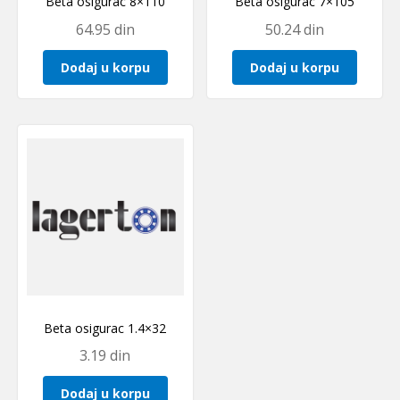
Beta osigurac 8×110
Beta osigurac 7×105
64.95
din
50.24
din
Dodaj u korpu
Dodaj u korpu
Beta osigurac 1.4×32
3.19
din
Dodaj u korpu