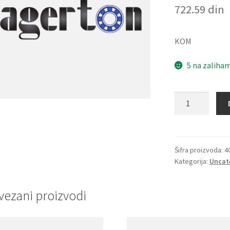
722.59
din
KOM
5 na zaliha
Distantni
prsten
200x13.5
SKF
količina
Šifra proizvoda:
4
Kategorija:
Uncat
vezani proizvodi