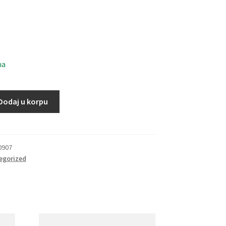
ma
Dodaj u korpu
0907
egorized