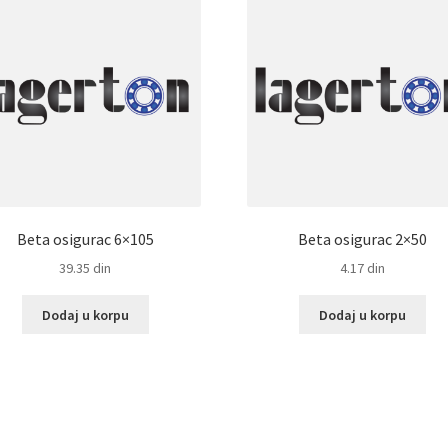
Beta osigurac 6×105
Beta osigurac 2×50
39.35
din
4.17
din
Dodaj u korpu
Dodaj u korpu