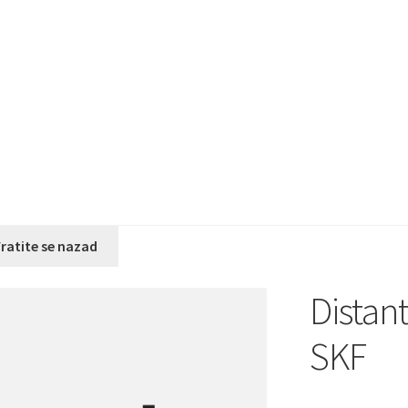
ratite se nazad
Distan
SKF