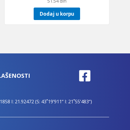
51.54
din
Dodaj u korpu
LAŠENOSTI
1858 I: 21.92472 (S: 43˚19’911“ I: 21˚55’483“)