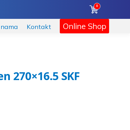
0
Online Shop
 nama
Kontakt
en 270×16.5 SKF