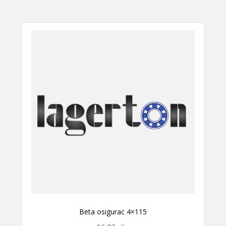
Beta osigurac 4×115