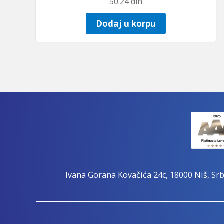
50.24
din
Dodaj u korpu
Ivana Gorana Kovačića 24c, 18000 Niš, Srb