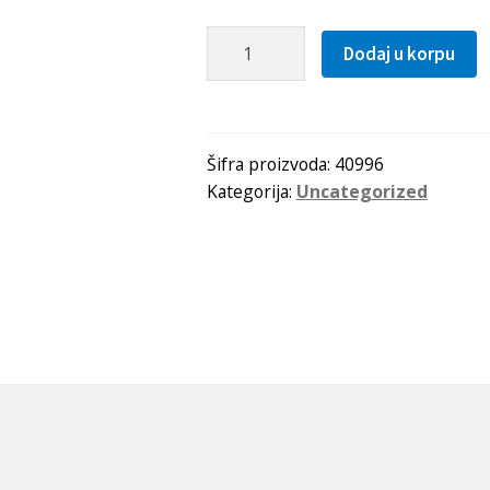
Distantni
Dodaj u korpu
prsten
270x16.5
SKF
količina
Šifra proizvoda:
40996
Kategorija:
Uncategorized