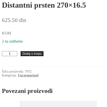
Distantni prsten 270×16.5
625.50
din
KOM
2 na zalihama
Distantni
Dodaj u korpu
prsten
270x16.5
količina
Šifra proizvoda:
7972
Kategorija:
Uncategorized
Povezani proizvodi