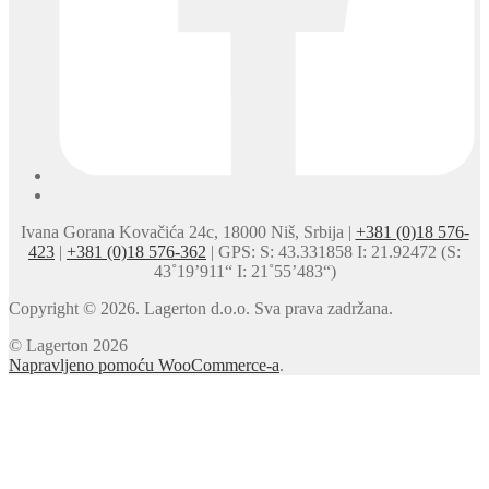
Ivana Gorana Kovačića 24c, 18000 Niš, Srbija |
+381 (0)18 576-
423
|
+381 (0)18 576-362
| GPS: S: 43.331858 I: 21.92472 (S:
43˚19’911“ I: 21˚55’483“)
Copyright © 2026. Lagerton d.o.o. Sva prava zadržana.
© Lagerton 2026
Napravljeno pomoću WooCommerce-a
.