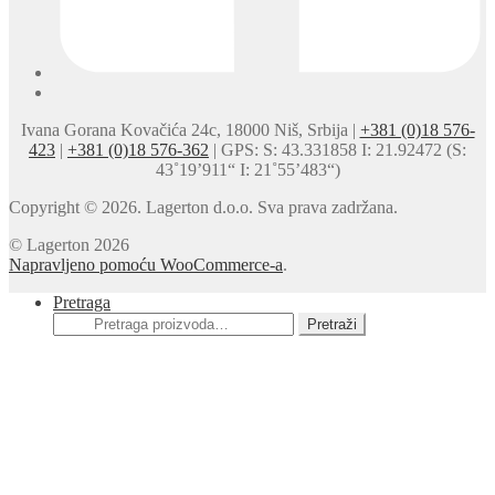
Ivana Gorana Kovačića 24c, 18000 Niš, Srbija |
+381 (0)18 576-
423
|
+381 (0)18 576-362
| GPS: S: 43.331858 I: 21.92472 (S:
43˚19’911“ I: 21˚55’483“)
Copyright © 2026. Lagerton d.o.o. Sva prava zadržana.
© Lagerton 2026
Napravljeno pomoću WooCommerce-a
.
Pretraga
Pretraga
Pretraži
za: