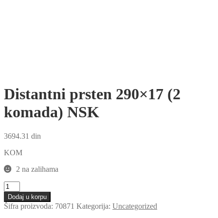
Distantni prsten 290×17 (2
komada) NSK
3694.31
din
KOM
2 na zalihama
Distantni
prsten
Dodaj u korpu
290x17
Šifra proizvoda:
70871
Kategorija:
Uncategorized
(2