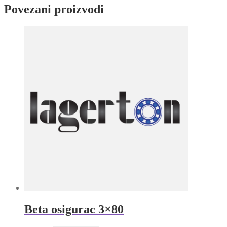
komada)
Povezani proizvodi
NSK
količina
Beta osigurac 3×80