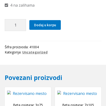
4 na zalihama
Distantni
Dodaj u korpu
prsten
52x5
SKF
količina
Šifra proizvoda:
41004
Kategorija:
Uncategorized
Povezani proizvodi
Beta osigurac 3×75
Beta osigurac 7×105