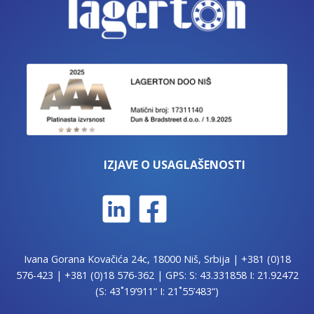
IZJAVE O USAGLAŠENOSTI
Ivana Gorana Kovačića 24c, 18000 Niš, Srbija |
+381 (0)18
576-423
|
+381 (0)18 576-362
| GPS: S: 43.331858 I: 21.92472
(S: 43˚19’911“ I: 21˚55’483“)