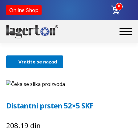
0
Online Shop
Preskoči
Skoči
na
na
Početna
navigaciju
sadržaj
Vratite se nazad
O nama
Kontakt
Distantni prsten 52×5 SKF
208.19
din