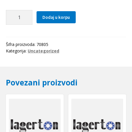
Distantni
Dodaj u korpu
prsten
62x4
(2
komada)
Šifra proizvoda:
70805
NSK
Kategorija:
Uncategorized
količina
Povezani proizvodi