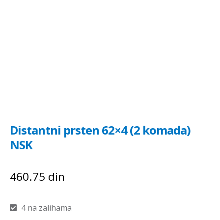
Distantni prsten 62×4 (2 komada)
NSK
460.75
din
4 na zalihama