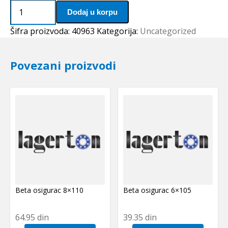
Distantni
Dodaj u korpu
prsten
80x8
Šifra proizvoda:
40963
Kategorija:
Uncategorized
SKF
količina
Povezani proizvodi
Beta osigurac 8×110
Beta osigurac 6×105
64.95
din
39.35
din