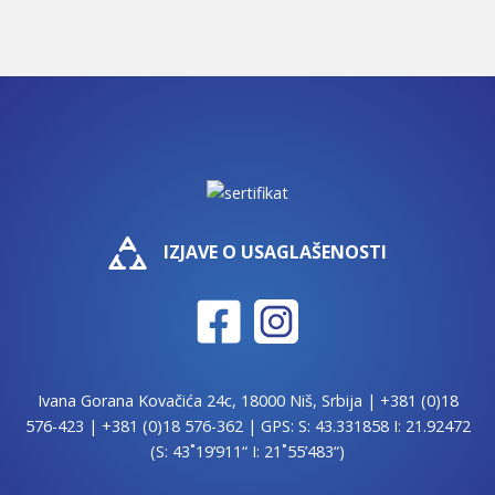
IZJAVE O USAGLAŠENOSTI
Ivana Gorana Kovačića 24c, 18000 Niš, Srbija |
+381 (0)18
576-423
|
+381 (0)18 576-362
| GPS: S: 43.331858 I: 21.92472
(S: 43˚19’911“ I: 21˚55’483“)