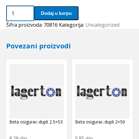
Distantni
Dodaj u korpu
prsten
80x9
Šifra proizvoda:
70816
Kategorija:
Uncategorized
(2
komada)
Povezani proizvodi
NSK
količina
Beta osigurac-dupli 2.5×53
Beta osigurac-dupli 2×50
8.28
din
5.85
din