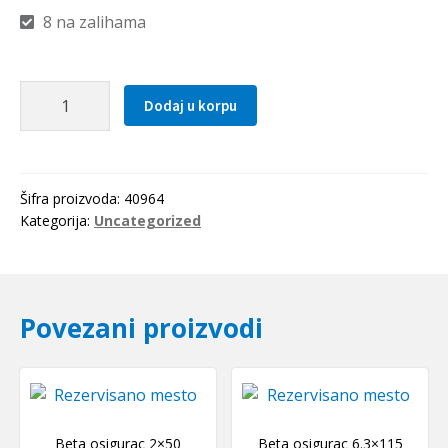
8 na zalihama
Distantni
Dodaj u korpu
prsten
80x9
SKF
količina
Šifra proizvoda:
40964
Kategorija:
Uncategorized
Povezani proizvodi
Beta osigurac 2×50
Beta osigurac 6.3×115