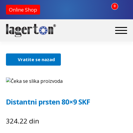
0
Online Shop
Korpa
Preskoči
Skoči
na
na
Početna
navigaciju
sadržaj
Vratite se nazad
O nama
Kontakt
Distantni prsten 80×9 SKF
324.22
din