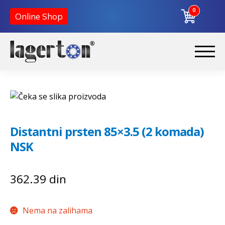
0
Online Shop
Korpa
Preskoči
Skoči
na
na
Početna
navigaciju
sadržaj
O nama
Distantni prsten 85×3.5 (2 komada)
Kontakt
NSK
362.39
din
Nema na zalihama