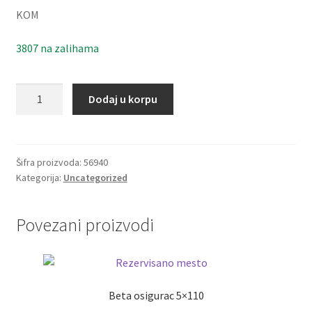
KOM
3807 na zalihama
Elasticna
Dodaj u korpu
civija
10x40
količina
Šifra proizvoda:
56940
Kategorija:
Uncategorized
Povezani proizvodi
Beta osigurac 5×110