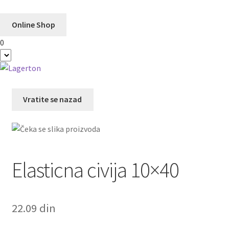
Online Shop
0
Preskoči
Skoči
na
na
navigaciju
sadržaj
Vratite se nazad
Elasticna civija 10×40
22.09
din