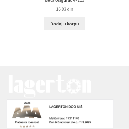
Beta osigurac 4×115
16.83
din
Dodaj u korpu