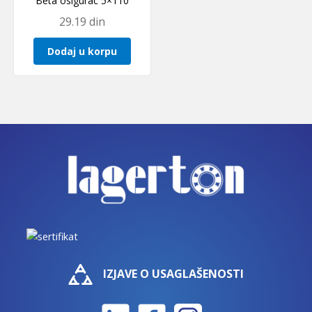
Beta osigurac 5×110
29.19
din
Dodaj u korpu
IZJAVE O USAGLAŠENOSTI